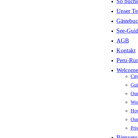
So buche
Unser T
Gästebu
See-Guid
AGB
Kontakt
Peru-Run
Welcome
Cit
Gui
Our
Wor
How
Our
Pri
Bienvenu