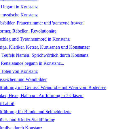
 Ungarn in Konstanz
 mystische Konstanz
bsbilder, Frauenzimmer und 'gemeyne frowen'
ormer, Rebellen, Revolutionäre
schlag und Tyrannenmord in Konstanz
ige, Kleriker, Ketzer, Kurtisanen und Konstanzer
3 Teufels Namen! Sprichwörtlich durch Konstanz
 Renaissance begann in Konstanz...
 Toten von Konstanz
szeichen und Wandbilder
dtführung mit Genuss: Weinprobe mit Wein vom Bodensee
ker, Hexe, Haltnau - Aufführung in 7 Gläsern
iff ahoi!
dtführung für Blinde und Sehbehinderte
üler- und Kinder-Stadtführung
dtrallye durch Konstanz