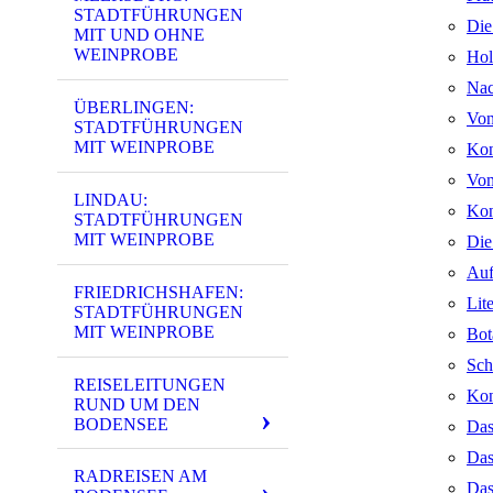
STADTFÜHRUNGEN
Die
MIT UND OHNE
WEINPROBE
Hol
Nac
ÜBERLINGEN:
Von
STADTFÜHRUNGEN
MIT WEINPROBE
Kon
Vom
LINDAU:
Kon
STADTFÜHRUNGEN
MIT WEINPROBE
Die
Auf
FRIEDRICHSHAFEN:
Lit
STADTFÜHRUNGEN
MIT WEINPROBE
Bot
Sch
REISELEITUNGEN
Kon
RUND UM DEN
BODENSEE
Das
Das
RADREISEN AM
Das