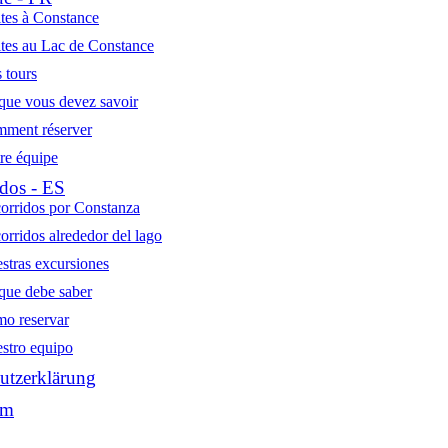
ites à Constance
ites au Lac de Constance
 tours
que vous devez savoir
ment réserver
re équipe
dos - ES
orridos por Constanza
orridos alrededor del lago
stras excursiones
que debe saber
o reservar
stro equipo
utzerklärung
um