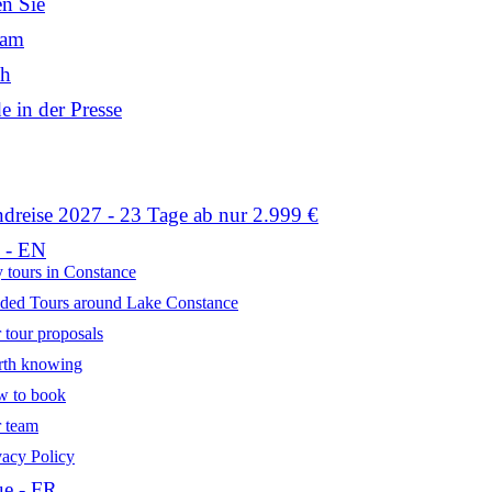
n Sie
eam
ch
e in der Presse
dreise 2027 - 23 Tage ab nur 2.999 €
 - EN
y tours in Constance
ded Tours around Lake Constance
 tour proposals
th knowing
 to book
 team
vacy Policy
e - FR