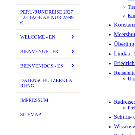
Tie
PERU-RUNDREISE 2027
Kon
- 23 TAGE AB NUR 2.999
€
Konstanz
Meersbur
WELCOME - EN
Überling
BIENVENUE - FR
Lindau: 
Friedric
BIENVENIDOS - ES
Reiselei
Uns
DATENSCHUTZERKLÄ
RUNG
IMPRESSUM
Radreise
Pre
SITEMAP
Schiffs-
Wissensw