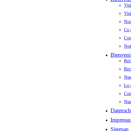
Vis
Vis
Nos
Ce 
Com
Not
Bienveni
Rec
Rec
Nue
Lo 
Com
Nue
Datensch
Impress
Sitemap