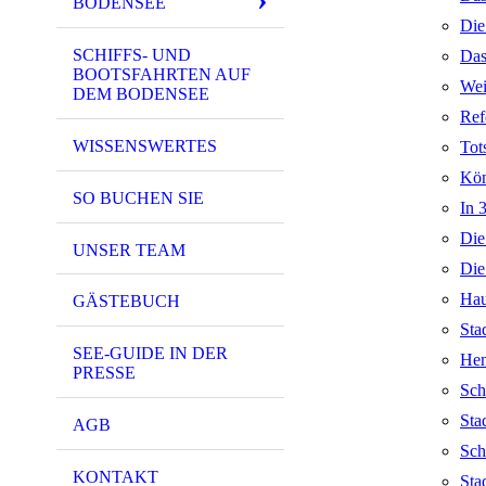
BODENSEE
Die
SCHIFFS- UND
Das
BOOTSFAHRTEN AUF
Wei
DEM BODENSEE
Ref
WISSENSWERTES
Tot
Kön
SO BUCHEN SIE
In 
Die
UNSER TEAM
Die
Hau
GÄSTEBUCH
Sta
SEE-GUIDE IN DER
Hen
PRESSE
Sch
Sta
AGB
Sch
KONTAKT
Sta