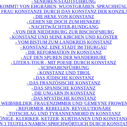
- SENIOREN-STADTFÜHRUNG
S’KOMMT! VON EHGRÄBEN, WUOSTGRÄBEN, SPRACHHÜSLIS
T FRAU KONSTANZE DURCH DAS KONSTANZ DER KONZIL
- DIE HEXE VON KONSTANZ
- GEHEN SIE DOCH ZUM HENKER!
- NACHTWÄCHTER-RUNDGANG
- VON DER NIEDERBURG ZUR BISCHOFSBURG
- KONSTANZ UND SEINE KIRCHEN UND KLÖSTER
- VOM BISTUM ZUM LANDKREIS KONSTANZ
- KONSTANZ, EINE STADT IM THURGAU
- DIE REFORMATION IN KONSTANZ
- AUF DEN SPUREN DER WANDERHURE
- LITERA-TOUR - MIT POESIE DURCH KONSTANZ
- SCHWABENFÜHRUNG
- KONSTANZ UND TIROL
- DAS JÜDISCHE KONSTANZ
- DAS FRANZÖSISCHE KONSTANZ
- DAS SPANISCHE KONSTANZ
- DIE UNGARN IN KONSTANZ
- DAS MYSTISCHE KONSTANZ
- WEIBSBILDER, FRAUENZIMMER UND 'GEMEYNE FROWEN
- REFORMER, REBELLEN, REVOLUTIONÄRE
- TOTSCHLAG UND TYRANNENMORD IN KONSTANZ
KÖNIGE, KLERIKER, KETZER, KURTISANEN UND KONSTAN
 IN 3 TEUFELS NAMEN! SPRICHWÖRTLICH DURCH KONSTA